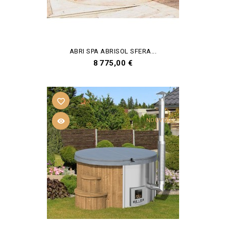
ABRI SPA ABRISOL SFERA...
Prix
8 775,00 €
favorite_border

NOUVEAU