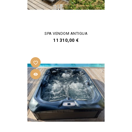
SPA VENDOM ANTIGUA
Prix
11 310,00 €
favorite_border
