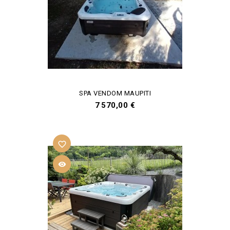
SPA VENDOM MAUPITI
Prix
7 570,00 €
favorite_border
