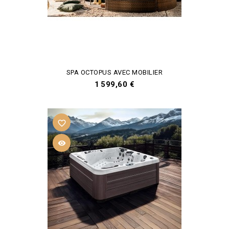
SPA OCTOPUS AVEC MOBILIER
Prix
1 599,60 €
favorite_border
