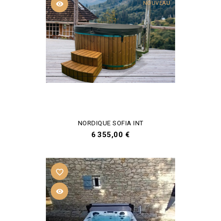

NOUVEAU
NORDIQUE SOFIA INT
Prix
6 355,00 €
favorite_border
