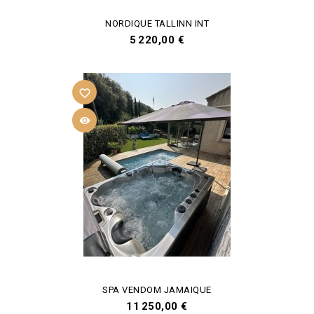
NORDIQUE TALLINN INT
Prix
5 220,00 €
favorite_border

SPA VENDOM JAMAIQUE
Prix
11 250,00 €