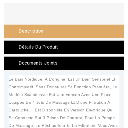
Description
Détails Du Produit
Documents Joints
Le Bain Nordique, À L’origine, Est Un Bain Sensoriel Et
Contemplatif. Sans Dénaturer Sa Fonction Première, Le
Modèle Scandinavie Est Une Version Avec Une Place
Équipée De 4 Jets De Massage Et D’une Filtration À
Cartouche. Il Est Disponible En Version Électrique Qui
Se Connecte Sur 3 Prises De Courant, Pour La Pompe
De Massage, Le Réchauffeur Et La Filtration. Vous Avez