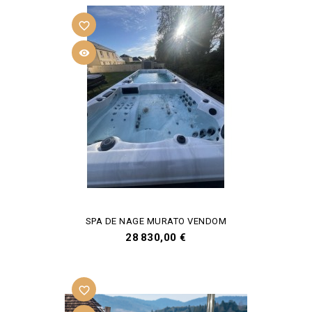
favorite_border

SPA DE NAGE MURATO VENDOM
Prix
28 830,00 €
favorite_border