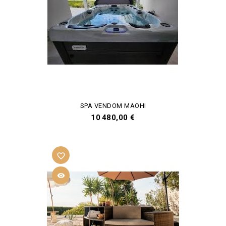
SPA VENDOM MAOHI
Prix
10 480,00 €
favorite_border
