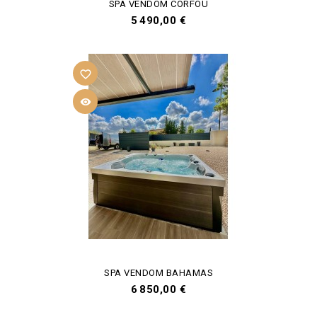
SPA VENDOM CORFOU
Prix
5 490,00 €
favorite_border

SPA VENDOM BAHAMAS
Prix
6 850,00 €