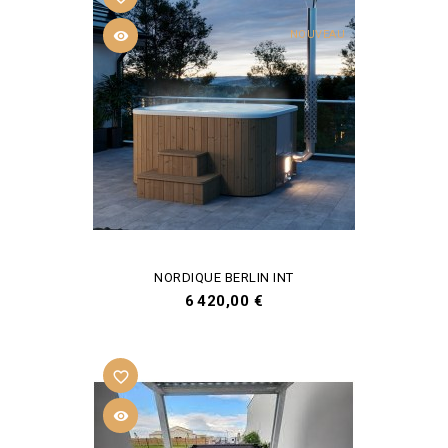

NOUVEAU
NORDIQUE BERLIN INT
Prix
6 420,00 €
favorite_border
