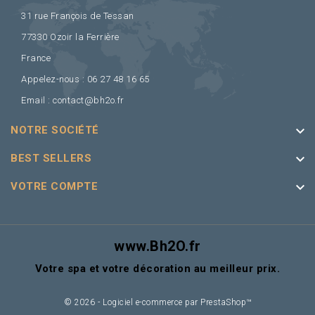
31 rue François de Tessan
77330 Ozoir la Ferrière
France
Appelez-nous :
06 27 48 16 65
Email :
contact@bh2o.fr
keyboard_arrow_down
NOTRE SOCIÉTÉ
keyboard_arrow_down
BEST SELLERS
keyboard_arrow_down
VOTRE COMPTE
www.Bh2O.fr
Votre spa et votre décoration au meilleur prix.
© 2026 - Logiciel e-commerce par PrestaShop™