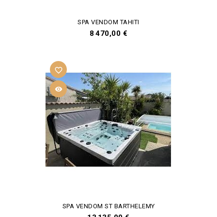
SPA VENDOM TAHITI
Prix
8 470,00 €
favorite_border

SPA VENDOM ST BARTHELEMY