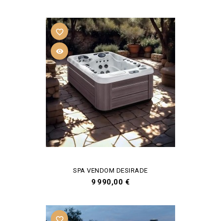
favorite_border

SPA VENDOM DESIRADE
Prix
9 990,00 €
favorite_border