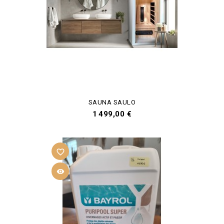
SAUNA SAULO
Prix
1 499,00 €
favorite_border
