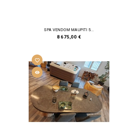
SPA VENDOM MAUPITI 5...
Prix
8 675,00 €
favorite_border
