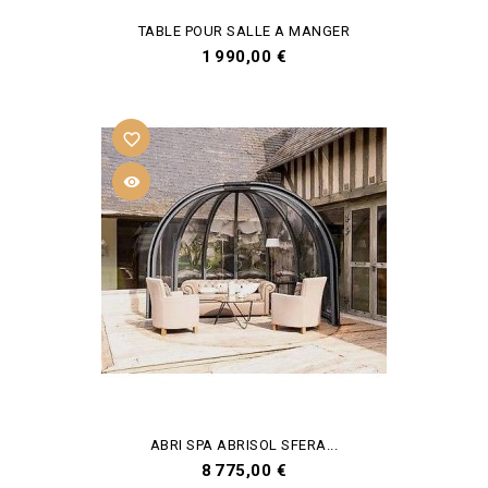
TABLE POUR SALLE A MANGER
Prix
1 990,00 €
favorite_border

ABRI SPA ABRISOL SFERA...
Prix
8 775,00 €