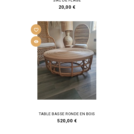
SAC DE PLAGE
Prix
20,00 €
favorite_border

TABLE BASSE RONDE EN BOIS
Prix
520,00 €