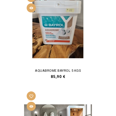

AQUABROME BAYROL 5 KGS
Prix
85,90 €
favorite_border
