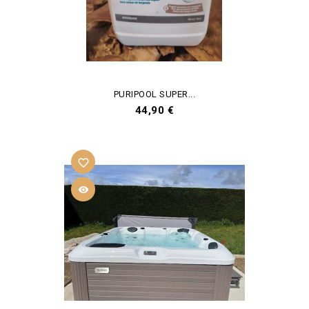
PURIPOOL SUPER...
Prix
44,90 €
favorite_border
