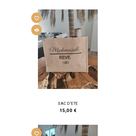
favorite_border

SAC D'ETE
Prix
15,00 €
favorite_border