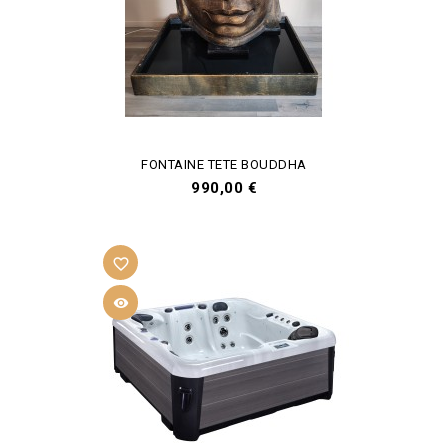
FONTAINE TETE BOUDDHA
Prix
990,00 €
favorite_border
