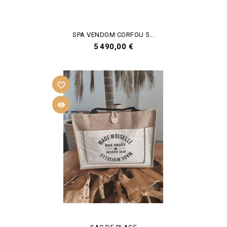
SPA VENDOM CORFOU 5...
Prix
5 490,00 €
favorite_border
