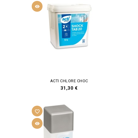

ACTI CHLORE CHOC
Prix
31,30 €
favorite_border
