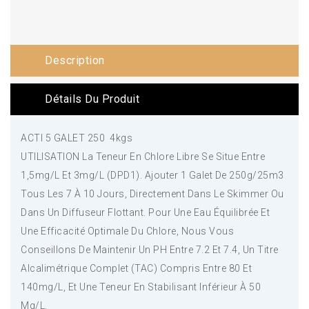
Description
Détails Du Produit
ACTI 5 GALET 250 4kgs
UTILISATION La Teneur En Chlore Libre Se Situe Entre
1,5mg/L Et 3mg/L (DPD1). Ajouter 1 Galet De 250g/25m3
Tous Les 7 À 10 Jours, Directement Dans Le Skimmer Ou
Dans Un Diffuseur Flottant. Pour Une Eau Équilibrée Et
Une Efficacité Optimale Du Chlore, Nous Vous
Conseillons De Maintenir Un PH Entre 7.2 Et 7.4, Un Titre
Alcalimétrique Complet (TAC) Compris Entre 80 Et
140mg/L, Et Une Teneur En Stabilisant Inférieur À 50
Mg/L.