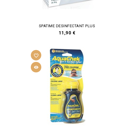
SPATIME DESINFECTANT PLUS
Prix
11,90 €
favorite_border
