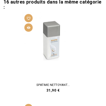
16 autres produits dans la même catégorie
:
favorite_border

SPATIME NETTOYANT...
Prix
31,90 €