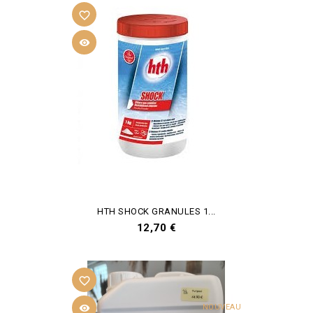
favorite_border

HTH SHOCK GRANULES 1...
Prix
12,70 €
favorite_border

NOUVEAU