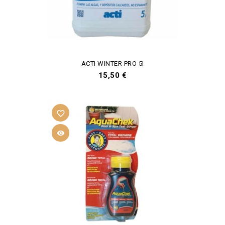
ACTI WINTER PRO 5l
Prix
15,50 €
favorite_border
