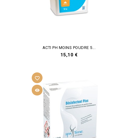
ACTI PH MOINS POUDRE 5...
Prix
15,10 €
favorite_border
