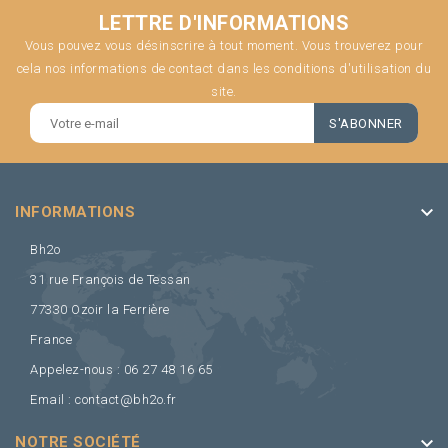
LETTRE D'INFORMATIONS
Vous pouvez vous désinscrire à tout moment. Vous trouverez pour
cela nos informations de contact dans les conditions d'utilisation du
site.
keyboard_arrow_down
INFORMATIONS
Bh2o
31 rue François de Tessan
77330 Ozoir la Ferrière
France
Appelez-nous :
06 27 48 16 65
Email :
contact@bh2o.fr
keyboard_arrow_down
NOTRE SOCIÉTÉ