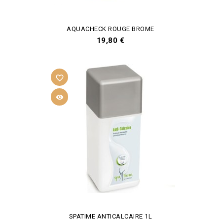
AQUACHECK ROUGE BROME
Prix
19,80 €
favorite_border

SPATIME ANTICALCAIRE 1L