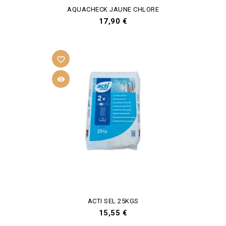
AQUACHECK JAUNE CHLORE
Prix
17,90 €
favorite_border

ACTI SEL 25KGS
Prix
15,55 €