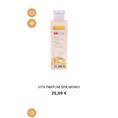
favorite_border

HTH PARFUM SPA MONOI
Prix
25,00 €
favorite_border