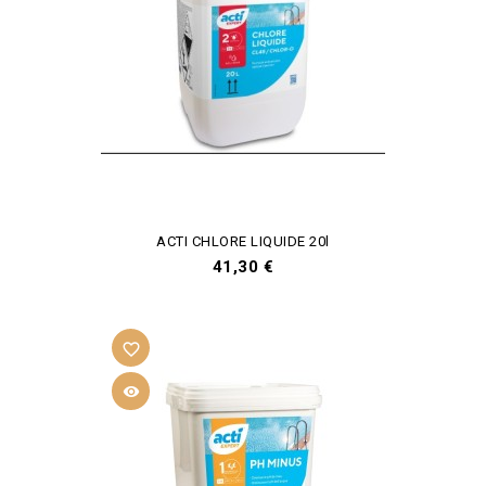
ACTI CHLORE LIQUIDE 20l
Prix
41,30 €
favorite_border
