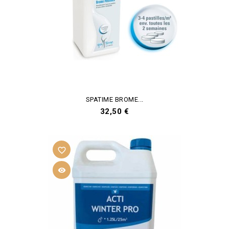
SPATIME BROME...
Prix
32,50 €
favorite_border
