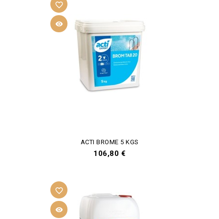
favorite_border

ACTI BROME 5 KGS
Prix
106,80 €
favorite_border
