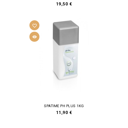
Prix
19,50 €
favorite_border

SPATIME PH PLUS 1KG
Prix
11,90 €