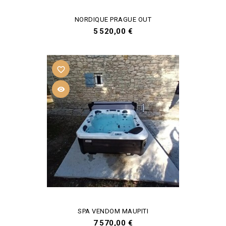
NORDIQUE PRAGUE OUT
Prix
5 520,00 €
favorite_border

SPA VENDOM MAUPITI
Prix
7 570,00 €