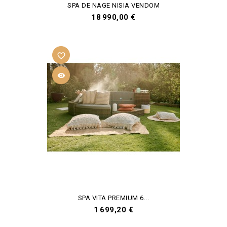
SPA DE NAGE NISIA VENDOM
Prix
18 990,00 €
favorite_border

SPA VITA PREMIUM 6...
Prix
1 699,20 €