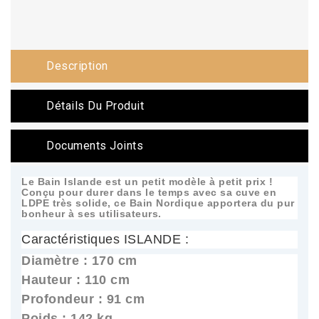
Description
Détails Du Produit
Documents Joints
Le Bain Islande est un petit modèle à petit prix !
Conçu pour durer dans le temps avec sa cuve en
LDPE très solide, ce Bain Nordique apportera du pur
bonheur à ses utilisateurs.
Caractéristiques ISLANDE :
Diamètre : 170 cm
Hauteur : 110 cm
Profondeur : 91 cm
Poids : 142 kg