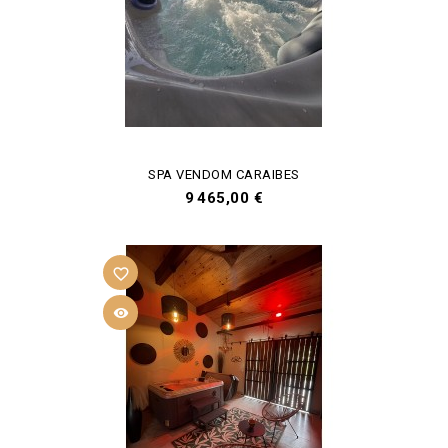
SPA VENDOM CARAIBES
Prix
9 465,00 €
favorite_border
