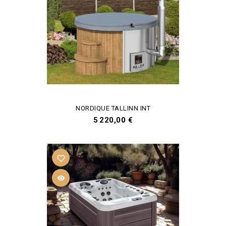
NORDIQUE TALLINN INT
Prix
5 220,00 €
favorite_border
