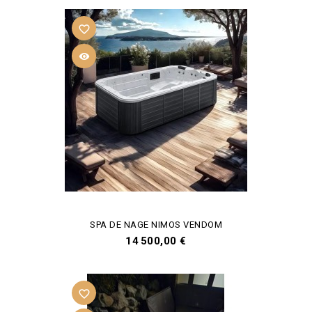
favorite_border

SPA DE NAGE NIMOS VENDOM
Prix
14 500,00 €
favorite_border