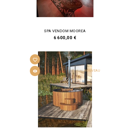
SPA VENDOM MOOREA
Prix
6 600,00 €
favorite_border

NOUVEAU