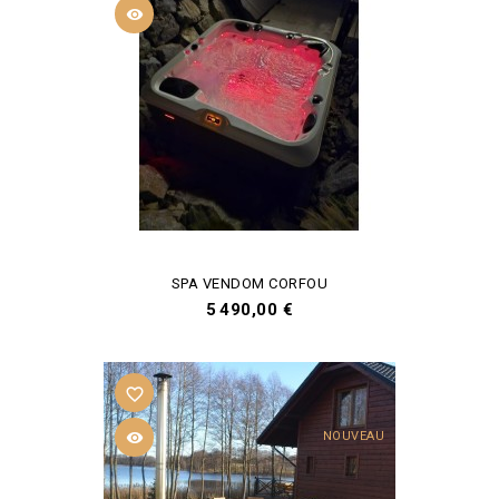

SPA VENDOM CORFOU
Prix
5 490,00 €
favorite_border

NOUVEAU