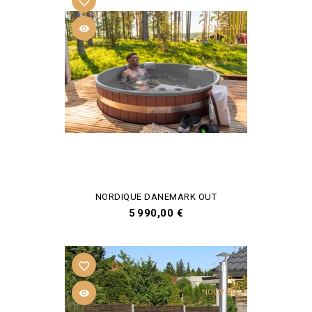
favorite_border

NOUVEAU
NORDIQUE DANEMARK OUT
Prix
5 990,00 €
favorite_border

NOUVEAU