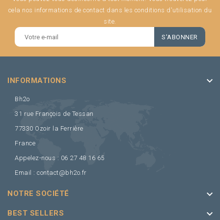
cela nos informations de contact dans les conditions d'utilisation du
site.
keyboard_arrow_down
INFORMATIONS
Bh2o
31 rue François de Tessan
77330 Ozoir la Ferrière
France
Appelez-nous :
06 27 48 16 65
Email :
contact@bh2o.fr
keyboard_arrow_down
NOTRE SOCIÉTÉ
keyboard_arrow_down
BEST SELLERS