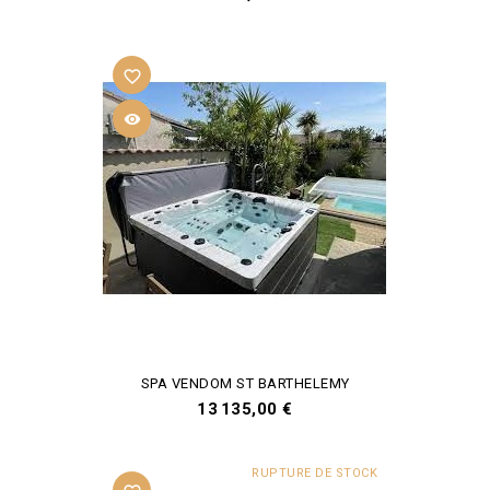
favorite_border

SPA VENDOM ST BARTHELEMY
Prix
13 135,00 €
RUPTURE DE STOCK