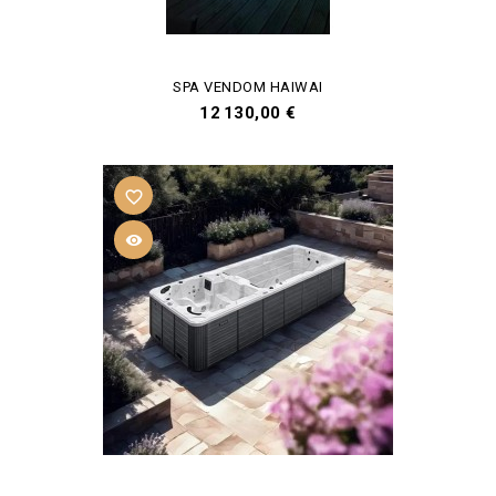
SPA VENDOM HAIWAI
Prix
12 130,00 €
favorite_border
