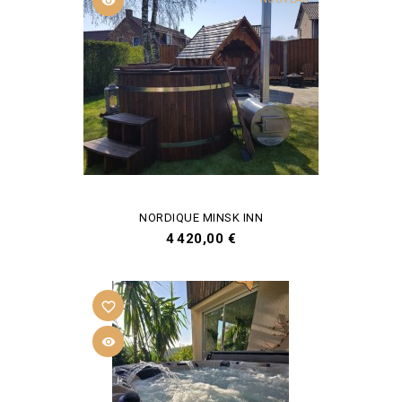

NORDIQUE MINSK INN
Prix
4 420,00 €
favorite_border
