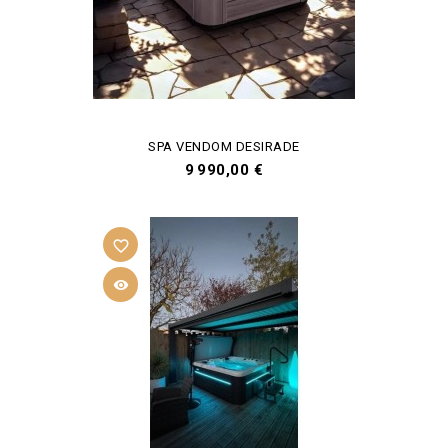
SPA VENDOM DESIRADE
Prix
9 990,00 €
favorite_border
