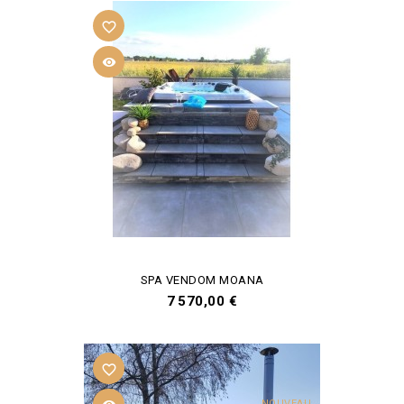
favorite_border

SPA VENDOM MOANA
Prix
7 570,00 €
favorite_border
NOUVEAU