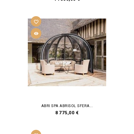
favorite_border

ABRI SPA ABRISOL SFERA...
Prix
8 775,00 €