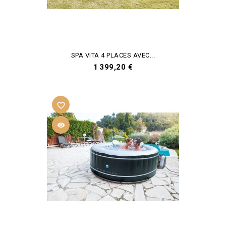
SPA VITA 4 PLACES AVEC...
Prix
1 399,20 €
favorite_border
