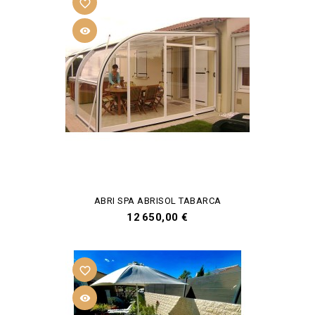
favorite_border

ABRI SPA ABRISOL TABARCA
Prix
12 650,00 €
favorite_border
