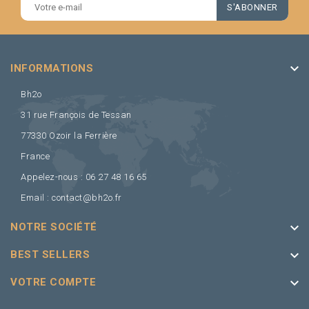
keyboard_arrow_down
INFORMATIONS
Bh2o
31 rue François de Tessan
77330 Ozoir la Ferrière
France
Appelez-nous :
06 27 48 16 65
Email :
contact@bh2o.fr
keyboard_arrow_down
NOTRE SOCIÉTÉ
keyboard_arrow_down
BEST SELLERS
keyboard_arrow_down
VOTRE COMPTE