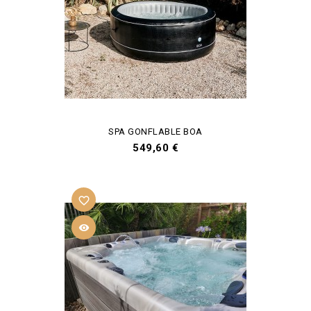
SPA GONFLABLE BOA
Prix
549,60 €
favorite_border
