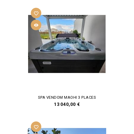
favorite_border

SPA VENDOM MAOHI 3 PLACES
Prix
13 040,00 €
favorite_border