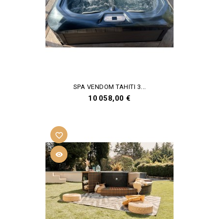
SPA VENDOM TAHITI 3...
Prix
10 058,00 €
favorite_border
