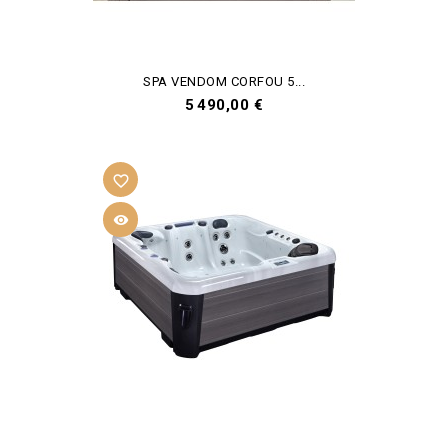
SPA VENDOM CORFOU 5...
Prix
5 490,00 €
favorite_border
