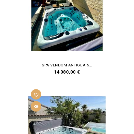
SPA VENDOM ANTIGUA 5...
Prix
14 080,00 €
favorite_border
