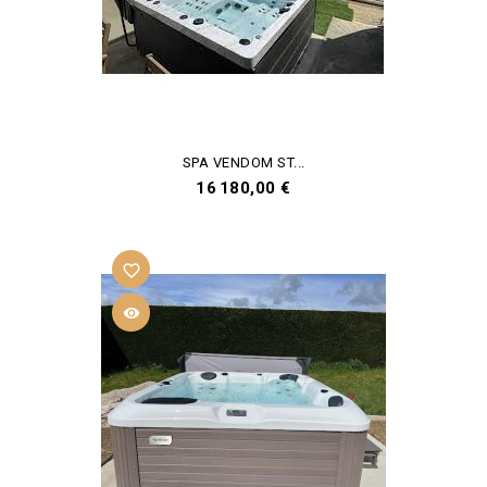
SPA VENDOM ST...
Prix
16 180,00 €
favorite_border
