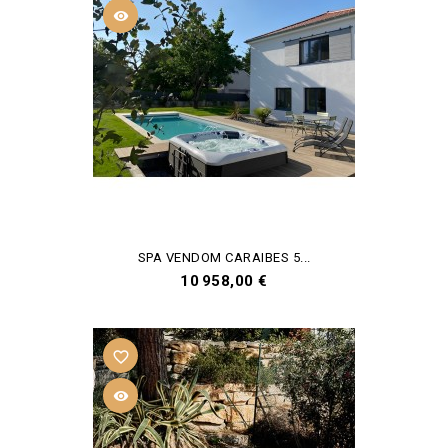

SPA VENDOM CARAIBES 5...
Prix
10 958,00 €
favorite_border
