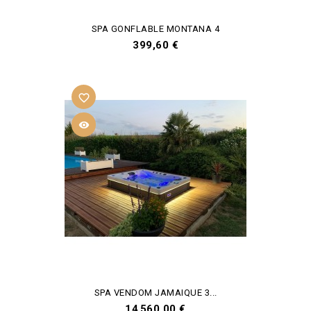
SPA GONFLABLE MONTANA 4
Prix
399,60 €
favorite_border

SPA VENDOM JAMAIQUE 3...
Prix
14 560,00 €